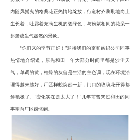
内随风摇曳的格桑花正热情地绽放，行道树齐刷刷地向上
生长着，吐露着充满生机的碧绿色，与粉紫相间的花朵一
起簇成生气盎然的景象。
“你们来的季节正好！”迎接我们的京和纺织公司同事
热情地介绍道，原先和田一年大部分时间里都是沙尘天
气，单调的黄，枯燥的灰曾是生活的主色调，现在环境治
理得越来越好，厂区样貌焕然一新，门口的玫瑰花开得都
鲜艳极了。“变化实在是太大了！”几年前曾来过和田的同
事望向厂区感慨到。