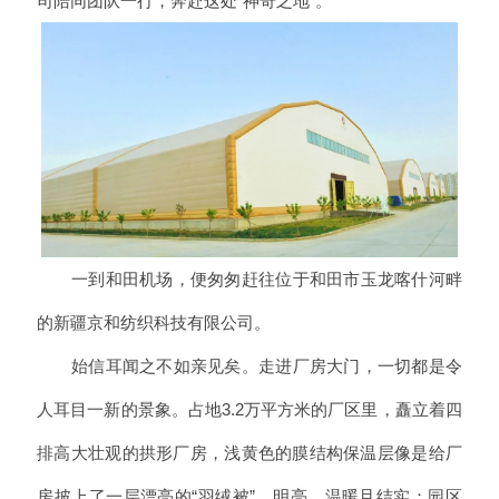
司陪同团队一行，奔赴这处“神奇之地”。
一到和田机场，便匆匆赶往位于和田市玉龙喀什河畔
的新疆京和纺织科技有限公司。
始信耳闻之不如亲见矣。走进厂房大门，一切都是令
人耳目一新的景象。占地3.2万平方米的厂区里，矗立着四
排高大壮观的拱形厂房，浅黄色的膜结构保温层像是给厂
房披上了一层漂亮的“羽绒被”，明亮、温暖且结实；园区