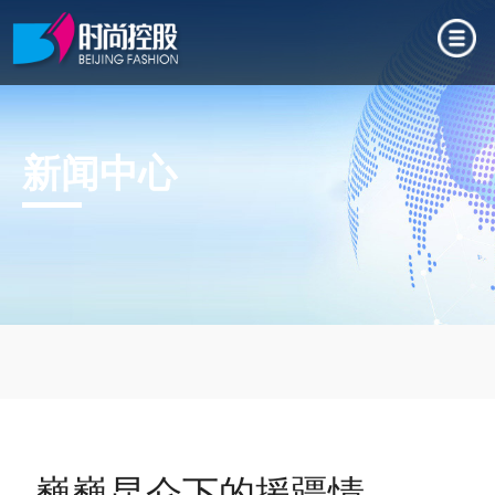
新闻中心
巍巍昆仑下的援疆情