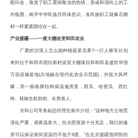
慰问金，激发了职工爱岗敬业的热情，形成和谐向上的工
作氛围，铸牢中华民族共同体意识，各民族职工就像石榴
籽一样紧紧团结在一起。
产业援疆——一座大棚改变和田农业
广袤的沙漠上怎么能种植蔬菜瓜果?一行人驱车分别
来到位于和田市团结新村温室大棚项目和和田县盛世华强
万亩设施基地(兵地融合现代化农业示范园)，外面大风呼
啸，而一栋栋膜结构保温篷房里，西瓜、哈密瓜、西红
柿、辣椒生机勃勃、长势喜人。
京和公司常务副总经理先海洋介绍：“这种地方土地荒
漠化严重，昼夜温差大，但光照资源十分充足，我们的篷
房可以保证夜间室温仍不低于8度。”在北京援疆指挥部的