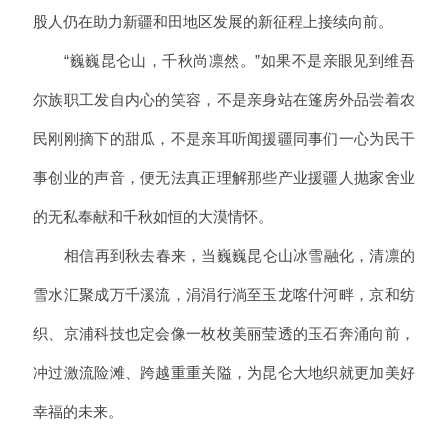
股人仍在助力新疆和田地区发展的新征程上接续向前。
“巍巍昆仑山，千秋尚凛然。”如果不是亲眼见到维吾
尔族职工发自内心的笑容，不是亲身站在篷房外品尝着农
民刚刚摘下的甜瓜，不是亲耳听闻援疆同事们一心为民干
事创业的声音，便无法真正理解那些产业援疆人抛家舍业
的无私奉献和千秋如恒的大漠情怀。
相信再到秋去春来，当巍巍昆仑山冰雪融化，清凛的
雪水汇聚成万千溪流，涓涓行淌至玉龙喀什河畔，京和纺
织、京浦科技也定会像一枚枚美丽莹透的玉石奔涌向前，
冲过激流险滩、跨越重重关隘，为昆仑大地织就更加美好
幸福的未来。