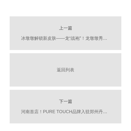
上一篇
冰墩墩解锁新皮肤——龙“战袍”！龙墩墩秀到你了吗？
返回列表
下一篇
河南首店！PURE TOUCH品牌入驻郑州丹尼斯百货