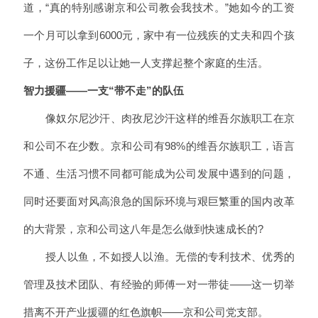
道，“真的特别感谢京和公司教会我技术。”她如今的工资
一个月可以拿到6000元，家中有一位残疾的丈夫和四个孩
子，这份工作足以让她一人支撑起整个家庭的生活。
智力援疆——一支“带不走”的队伍
像奴尔尼沙汗、肉孜尼沙汗这样的维吾尔族职工在京
和公司不在少数。京和公司有98%的维吾尔族职工，语言
不通、生活习惯不同都可能成为公司发展中遇到的问题，
同时还要面对风高浪急的国际环境与艰巨繁重的国内改革
的大背景，京和公司这八年是怎么做到快速成长的?
授人以鱼，不如授人以渔。无偿的专利技术、优秀的
管理及技术团队、有经验的师傅一对一带徒——这一切举
措离不开产业援疆的红色旗帜——京和公司党支部。