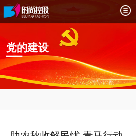
党的建设
助农秋收解民忧 青马行动