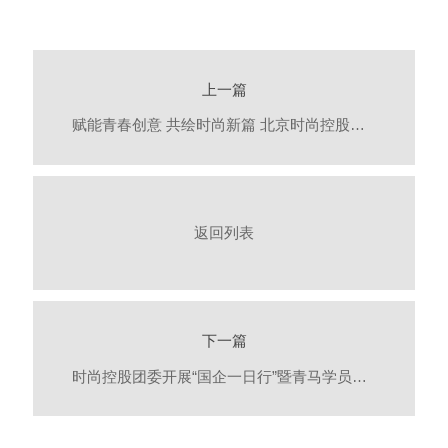
上一篇
赋能青春创意 共绘时尚新篇 北京时尚控股青年设计师扶持计划正式启动
返回列表
下一篇
时尚控股团委开展“国企一日行”暨青马学员实践锻炼活动