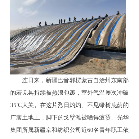
连日来，新疆巴音郭楞蒙古自治州东南部
的若羌县持续被热浪包裹，室外气温屡次冲破
35℃大关。在这片烈日灼灼、不见绿树庇荫的
广袤土地上，脚下的戈壁滩被晒得滚烫。光华
集团所属新疆京和纺织公司近60名青年职工依