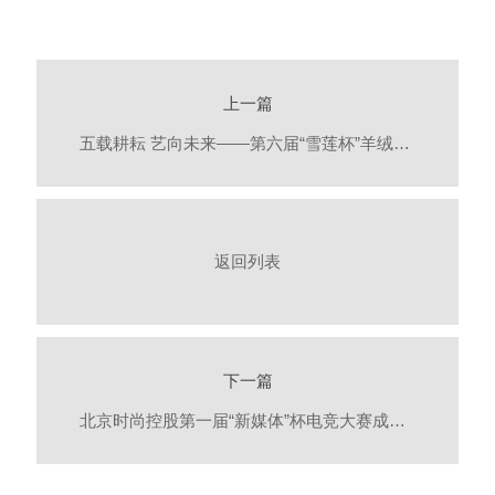
上一篇
五载耕耘 艺向未来——第六届“雪莲杯”羊绒手工编织创意邀请赛全面启动
返回列表
下一篇
北京时尚控股第一届“新媒体”杯电竞大赛成功举办