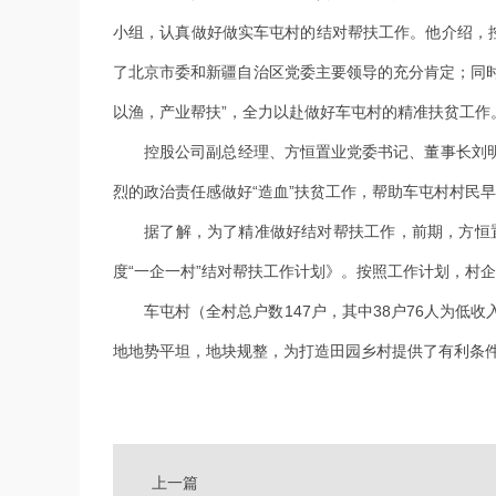
小组，认真做好做实车屯村的结对帮扶工作。他介绍，
了北京市委和新疆自治区党委主要领导的充分肯定；同时
以渔，产业帮扶”，全力以赴做好车屯村的精准扶贫工作
控股公司副总经理、方恒置业党委书记、董事长刘明
烈的政治责任感做好“造血”扶贫工作，帮助车屯村村民
据了解，为了精准做好结对帮扶工作，前期，方恒置业
度“一企一村”结对帮扶工作计划》。按照工作计划，村
车屯村（全村总户数147户，其中38户76人为低收
地地势平坦，地块规整，为打造田园乡村提供了有利条
上一篇