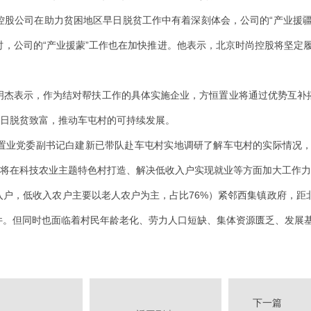
控股公司在助力贫困地区早日脱贫工作中有着深刻体会，公司的“产业援疆
，公司的“产业援蒙”工作也在加快推进。他表示，北京时尚控股将坚定
。
杰表示，作为结对帮扶工作的具体实施企业，方恒置业将通过优势互补搭
早日脱贫致富，推动车屯村的可持续发展。
党委副书记白建新已带队赴车屯村实地调研了解车屯村的实际情况，并
企将在科技农业主题特色村打造、解决低收入户实现就业等方面加大工作
入户，低收入农户主要以老人农户为主，占比76%）紧邻西集镇政府，距
件。但同时也面临着村民年龄老化、劳力人口短缺、集体资源匮乏、发展
下一篇