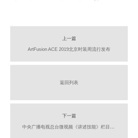
上一篇
ArtFusion ACE 2019北京时装周流行发布
返回列表
下一篇
中央广播电视总台微视频《讲述技能》栏目制作基地落户北京市新媒体技师学院