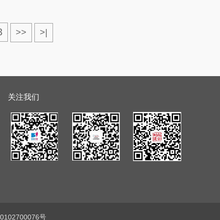
3
>>
>|
关注我们
102700076号