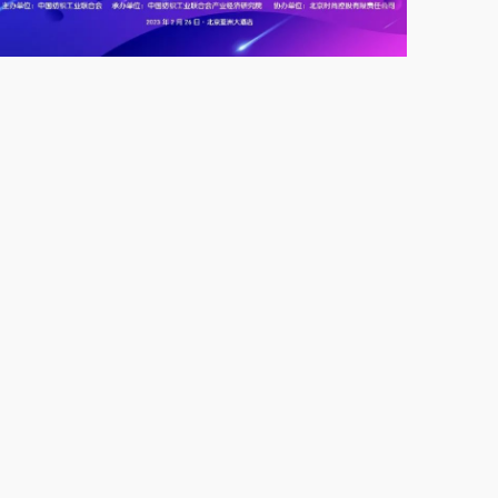
大年三十，北京时尚控股
22
领导看望慰问坚守一线职
2023-01
工