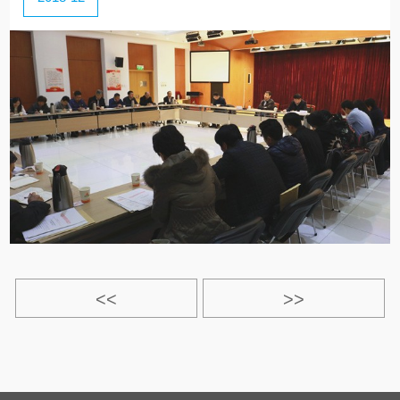
<<
>>
>|