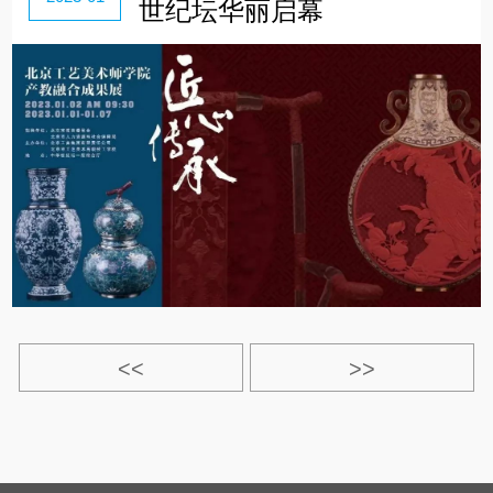
世纪坛华丽启幕
<<
>>
>|