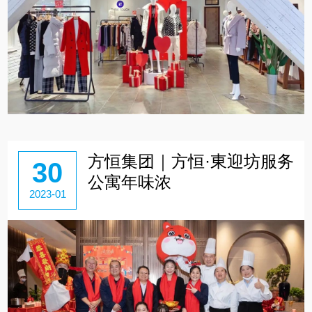
方恒集团｜方恒·東迎坊服务
30
公寓年味浓
2023-01