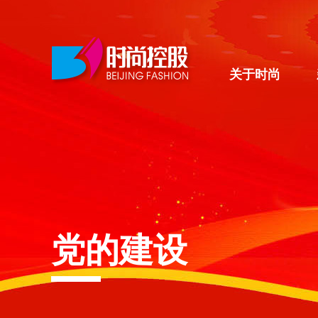
关于时尚
党的建设