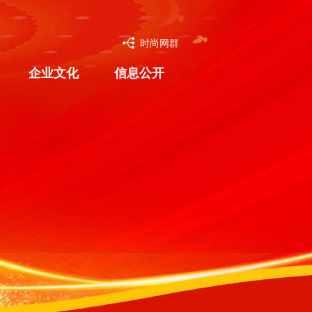
时尚网群
企业文化
信息公开